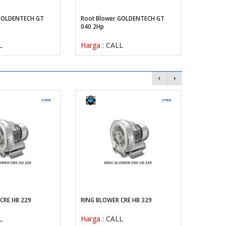
 GOLDENTECH GT
Root Blower GOLDENTECH GT
Root Bl
040 2Hp
040 3Hp
L
Harga
: CALL
Harga
:
CRE HB 229
RING BLOWER CRE HB 329
RING BL
L
Harga
: CALL
Harga
: