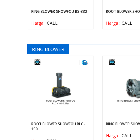
- 40 2HP
RING BLOWER SHOWFOU BS-332
ROOT BLOWER SH
Harga
: CALL
Harga
: CALL
RING BLOWER
9
ROOT BLOWER SHOWFOU RLC -
RING BLOWER SHO
100
Harga
: CALL